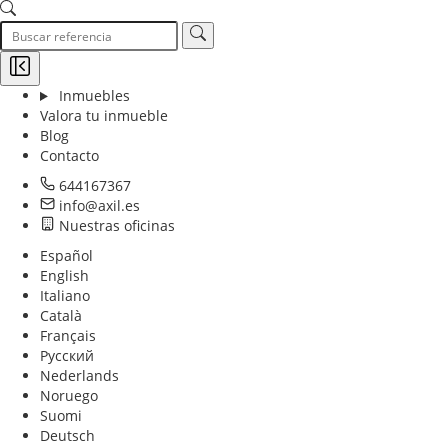
Inmuebles
Valora tu inmueble
Blog
Contacto
644167367
info@axil.es
Nuestras oficinas
Español
English
Italiano
Català
Français
Русский
Nederlands
Noruego
Suomi
Deutsch